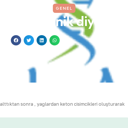
GENEL
ketojenik diyet;
ts
alttıktan sonra , yağlardan keton cisimcikleri oluşturarak