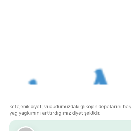
Haziran 6, 2026
No Commen
ketojenik diyet; vücudumuzdaki glikojen depolarını boş
yağ yağkımını arttırdığımız diyet şeklidir.